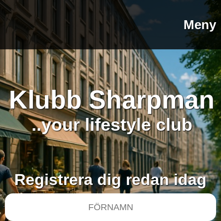
Meny
Klubb Sharpman
..your lifestyle club
Registrera dig redan idag